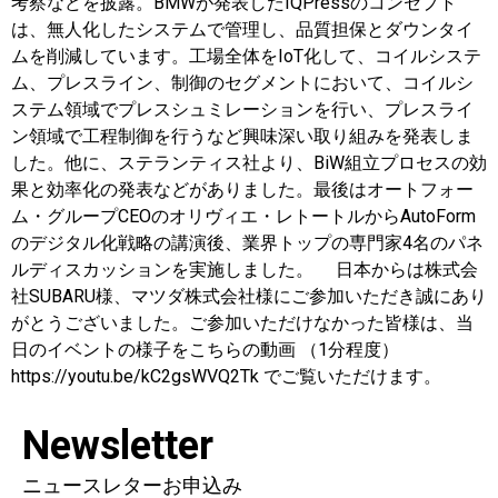
考察などを披露。BMWが発表したIQPressのコンセプト
は、無人化したシステムで管理し、品質担保とダウンタイ
ムを削減しています。工場全体をIoT化して、コイルシステ
ム、プレスライン、制御のセグメントにおいて、コイルシ
ステム領域でプレスシュミレーションを行い、プレスライ
ン領域で工程制御を行うなど興味深い取り組みを発表しま
した。他に、ステランティス社より、BiW組立プロセスの効
果と効率化の発表などがありました。最後はオートフォー
ム・グループCEOのオリヴィエ・レトートルからAutoForm
のデジタル化戦略の講演後、業界トップの専門家4名のパネ
ルディスカッションを実施しました。 日本からは株式会
社SUBARU様、マツダ株式会社様にご参加いただき誠にあり
がとうございました。ご参加いただけなかった皆様は、当
日のイベントの様子をこちらの動画 （1分程度）
https://youtu.be/kC2gsWVQ2Tk でご覧いただけます。
Newsletter
ニュースレターお申込み