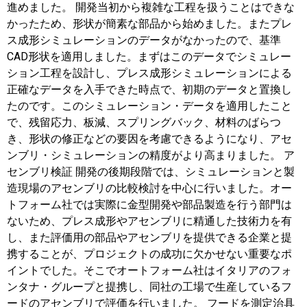
進めました。 開発当初から複雑な工程を扱うことはできな
かったため、形状が簡素な部品から始めました。またプレ
ス成形シミュレーションのデータがなかったので、基準
CAD形状を適用しました。まずはこのデータでシミュレー
ション工程を設計し、プレス成形シミュレーションによる
正確なデータを入手できた時点で、初期のデータと置換し
たのです。このシミュレーション・データを適用したこと
で、残留応力、板減、スプリングバック、材料のばらつ
き、形状の修正などの要因を考慮できるようになり、アセ
ンブリ・シミュレーションの精度がより高まりました。 ア
センブリ検証 開発の後期段階では、シミュレーションと製
造現場のアセンブリの比較検討を中心に行いました。オー
トフォーム社では実際に金型開発や部品製造を行う部門は
ないため、プレス成形やアセンブリに精通した技術力を有
し、また評価用の部品やアセンブリを提供できる企業と提
携することが、プロジェクトの成功に欠かせない重要なポ
イントでした。そこでオートフォーム社はイタリアのフォ
ンタナ・グループと提携し、同社の工場で生産しているフ
ードのアセンブリで評価を行いました。 フードを測定治具