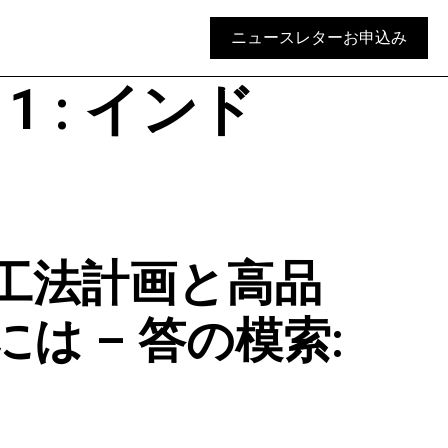
ニュースレターお申込み
e 1 : インド
工法計画と高品
 – 答の模索: