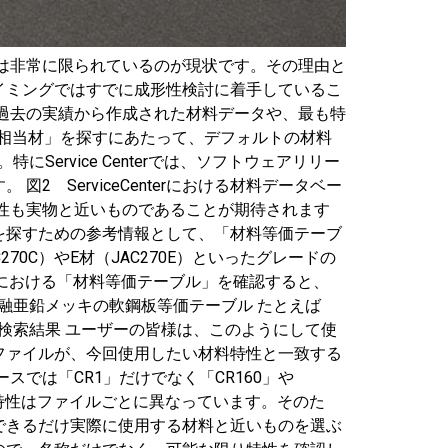
様は非常に限られているのが現状です。その理由と
イミングではすでに成形性検討に着手しているこ
過去の実績から作成された材料データや、最も特
画面 「相当材」を探すにあたって、デフォルトの材料
Service Centerでは、ソフトウェアリリー
ServiceCenterにおける材料データベー
性も実物と近いものであることが期待されます
を探すための参考情報として、「材料等価テーブ
0C）やE材（JAC270E）といったグレードの
erにおける「材料等価テーブル」を確認すると、
3 溶融亜鉛メッキの軟鋼板等価テーブル たとえば
の検索結果 ユーザーの皆様は、このようにして使
ファイルが、今回使用したい材料特性と一致する
では「CR1」だけでなく「CR160」や
特性はファイルごとに異なっています。そのた
できるだけ実際に使用する材料と近いものを選ぶ