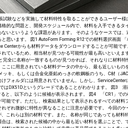
毎回引張試験などを実施して材料特性を取ることができるユーザー
価格的な問題と、開発スケジュール内で、材料を入手できるタ
わないというような課題があります。 そのようなケースでは、
ます。 図1 AutoForm Forming R12での材料選択
 Centerからも材料データをダウンロードすることが可能です。特に
いるため、相当材が見つかる可能性が最も高いといえます。 図2 
料と完全に名称が一致するものが見つかれば、それなりに材料特
、ここに用意されている材料データの中から、最も近しいもの
ッキ、もしくは合金化亜鉛めっきの軟鋼板のうち、C材（JAC27
フォルダには用意されていません。しかし、ServiceCent
SO規格ではDX51Dというグレードであることがわかります。 図
すると、以下のように候補が表示されます。 図4 「CR1」で
が可能です。ただし、検索結果として表示されるすべての材料
れぞれ微妙に特性が異なることに注意が必要です。 今回のケース
すが、これらは別の材料です。また、名称が同じであっても材料
場合は、検索された候補の中から最も近い材料を選ぶことで、