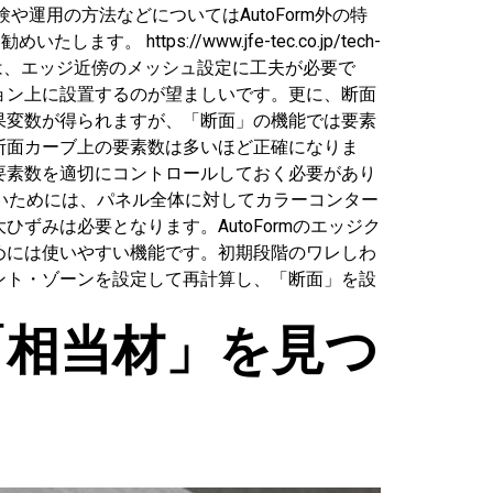
運用の方法などについてはAutoForm外の特
ps://www.jfe-tec.co.jp/tech-
切に行うには、エッジ近傍のメッシュ設定に工夫が必要で
ョン上に設置するのが望ましいです。更に、断面
果変数が得られますが、「断面」の機能では要素
断面カーブ上の要素数は多いほど正確になりま
要素数を適切にコントロールしておく必要があり
ないためには、パネル全体に対してカラーコンター
みは必要となります。AutoFormのエッジク
めには使いやすい機能です。初期段階のワレしわ
ント・ゾーンを設定して再計算し、「断面」を設
ら「相当材」を見つ