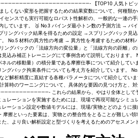
————————————————————————- 【TOP10 人気トピ
ましくない変形を把握するための結果変数について、何種類かの使い
ライセンスでも実行可能なロバスト性解析の、一般的な一連の
も案内しています。 🥉 No.3 バインダ最小トン数の予測方法 
良いスプリングバック結果を得るための設定 →スプリングバック
 No.5 材料の異方性の考慮 → 異方性を考慮するための材
 スプリングバックの「法線方向の変位量」と「法線方向の距離」
見込み補正トレーニングにて事例含めて説明しております。 No
ネルの移動量）の積分量である摩擦仕事について紹介しています。
リングバック拘束条件についても考え方を紹介しています。 No
など解析精度に直結する各種パラメータについて紹介しています。
ク計算時のワーニングについて、具体的な要因の見つけ方と、
—————————————————- これらの結果から、やはり全
ミュレーションを実施するためには、現場で再現可能なシミュ
ュレーション設定や数値モデルには、現場/実物とどのように接
）・摩擦といった要素は、実物との整合性をとることが難しい領
また、より良い解析設定と型づくりを考えるためのアセスメン