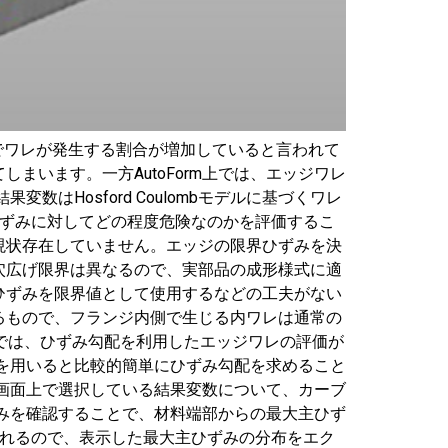
でワレが発生する割合が増加していると言われて
います。一方AutoForm上では、エッジワレ
Hosford Coulombモデルに基づくワレ
ひずみに対してどの程度危険なのかを評価するこ
現状存在していません。エッジの限界ひずみを決
穴広げ限界は異なるので、実部品の成形様式に適
ひずみを限界値として使用するなどの工夫がない
るもので、フランジ内側で生じる内ワレは通常の
間では、ひずみ勾配を利用したエッジワレの評価が
能を用いると比較的簡単にひずみ勾配を求めること
画面上で選択している結果変数について、カーブ
みを確認することで、材料端部からの最大主ひず
現れるので、表示した最大主ひずみの分布をエク