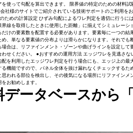
使って勾配を算出できます。 限界値の特定のための材料試験や
サイトでご紹介されている技術サポートのご利用をお勧めいたします。 htt
html ●エッジワレ評価のための計算設定 ひずみ勾配によるワレ判定を適
限界線を取得したときに使用した距離」に揃えてシミュレーシ
るだけの要素数を配置する必要があります。要素毎に一つの結
ため、単なる要素値の分布よりは滑らかになります。それでも
る場合は、リファインメント・ゾーンや曲げラインを設定して
わせください。 ●おすすめの運用方法 エッジワレを見逃さ
配を利用したエッジワレ判定を行う場合にも、エッジ上の最大ひず
する機能ですので、パネル全体を抜け漏れなくチェックするた
と思われる部位を検出し、その後気になる場所にリファインメ
用をお勧めします。
の材料データベースか