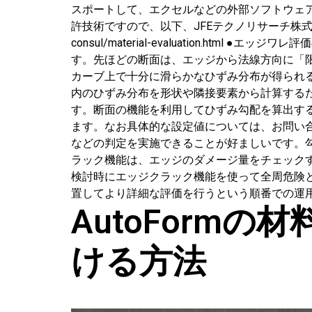
スポートして、エクセルなどの外部ソフトウェアを
許技術ですので、以下、JFEテクノリサーチ株式会社様の
consul/material-evaluation.
す。先ほどの断面は、エッジから法線方向に「
カーブ上で十分に滑らかなひずみ分布が得られ
内のひずみ分布を形状や隣接要素から計算する
す。断面の機能を利用してひずみ勾配を算出す
ます。なお具体的な設定値については、お問い合
などの判定を実施できることが好ましいです。勾
ラック機能は、エッジのダメージ量をチェック
検討時にエッジクラック機能を使って全周危険
置してより詳細な評価を行うという順番での運
AutoForm
ける方法