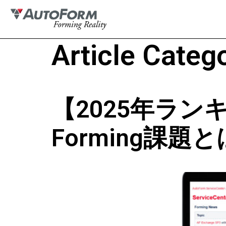
Article Categ
【2025年ラ
Forming課題