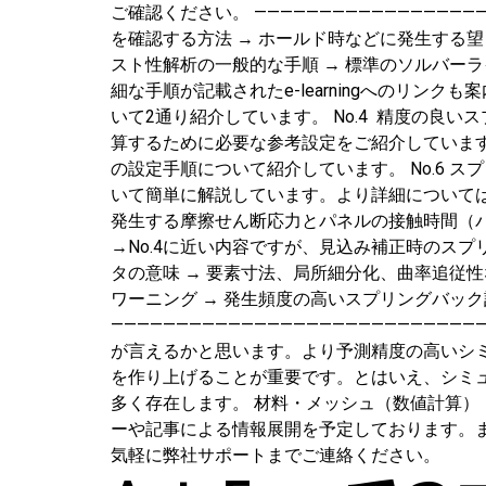
ご確認ください。 ——————————————————
を確認する方法 → ホールド時などに発生する望
スト性解析の一般的な手順 → 標準のソルバー
細な手順が記載されたe-learningへのリンク
いて2通り紹介しています。 No.4 精度の
算するために必要な参考設定をご紹介しています。
の設定手順について紹介しています。 No.6
いて簡単に解説しています。より詳細については
発生する摩擦せん断応力とパネルの接触時間（パ
→No.4に近い内容ですが、見込み補正時のスプ
タの意味 → 要素寸法、局所細分化、曲率追従性
ワーニング → 発生頻度の高いスプリングバッ
—————————————————————————
が言えるかと思います。より予測精度の高いシ
を作り上げることが重要です。とはいえ、シミ
多く存在します。 材料・メッシュ（数値計算
ーや記事による情報展開を予定しております。
気軽に弊社サポートまでご連絡ください。