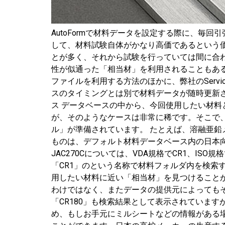
AutoFormで材料データを設定する際に、
して、材料試験自体がかなり高価であるという
とが多く、それから試験を行っていては間に合
性が似通った「相当材」を利用されることもあると思い
ファイルを利用する方法のほかに、弊社のService
スのタイミングとは別で材料データが随時更新されて
ス データベースの中から、今回使用したい材
が、そのようなケースは非常に稀です。そこで
ル」が準備されています。 たとえば、溶融亜鉛メ
ものは、デフォルト材料データベース内の日本向け
JAC270Cについては、VDA規格でCR1、I
「CR1」のという名称で材料フォルダ内を検索
用したい材料に近い「相当材」を見つけること
わけではなく、またデータの提供元によってもそ
「CR180」も検索結果として表示されていま
め、もしお手元にミルシートなどの情報がある