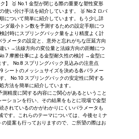
ック】 🥇 No.1 金型が閉じる際の重要な塑性変形
分け手法を紹介しています。 🥈 No.2 ロバ
手順について簡単に紹介しています。もう少し詳
→ バインダ最小トン数を予測するための設定手順につ
見込検討時にスプリングバック量をより精度よく計
料パラメータの設定と、意外と忘れがちな圧延方向
の違い →法線方向の変位量と法線方向の距離につ
.7 摩擦仕事による金型耐久性の検討 →金型に
 No.8 スプリングバック見込みの注意点
.9 シートのメッシュサイズを決める各パラメー
 No.10 スプリングバックの安定性に関する
対処方法を簡単に紹介しています。
体として予測精度に関する内容にご関心があるということ
レーションを行い、その結果をもとに現場で金型
続されているのかがわかりにくいパラメータも
域です。これらのテーマについては、今後セミナ
トの提案も行っておりますので、ご所望の際はお