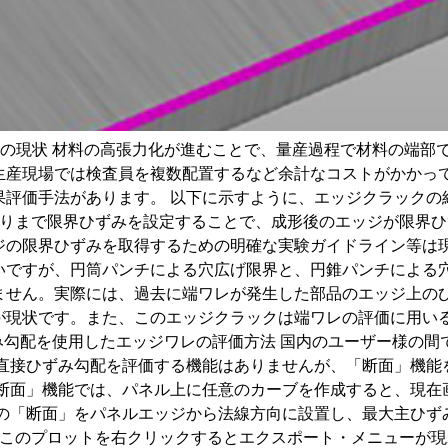
ての現状 材料の高張力化が進むことで、量産過程で材料の端部
産現場では検査員を複数配置するなど余計なコストがかかってしま
手法があります。 以下に示すように、エッジクラックの結果変数は
通りまで限界ひずみを設定することで、成形後のエッジが限界
ジの限界ひずみを取得するための明確な実験ガイドライン等は
いですが、円筒パンチによる穴広げ限界と、円錐パンチによる
ません。実際には、過去に端ワレが発生した部品のエッジ上の
が現状です。また、このエッジクラックは端ワレの評価に用い
み勾配を使用したエッジワレの評価方法 国内のユーザー様の
mには直接ひずみ勾配を評価する機能はありませんが、「断面」機
「断面」機能では、パネル上に任意のカーブを作成すると、現在
この「断面」をパネルエッジから法線方向に設置し、最大主ひず
。このプロットを右クリックするとエクスポート・メニューが