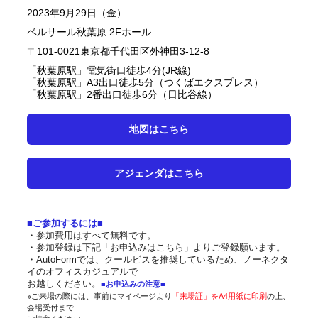
2023年9月29日（金）
ベルサール秋葉原 2Fホール
〒101-0021東京都千代田区外神田3-12-8
「秋葉原駅」電気街口徒歩4分(JR線)
「秋葉原駅」A3出口徒歩5分（つくばエクスプレス）
「秋葉原駅」2番出口徒歩6分（日比谷線）
地図はこちら
アジェンダはこちら
■ご参加するには■
・参加費用はすべて無料です。
・参加登録は下記「お申込みはこちら」よりご登録願います。
・AutoFormでは、クールビスを推奨しているため、ノーネクタ
イのオフィスカジュアルで
お越しください。
■お申込みの注意■
※ご来場の際には、事前にマイページより
「来場証」をA4用紙に印刷
の上、
会場受付まで