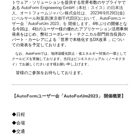
トウェア・ソリューションを提供する世界有数のサプライヤで
ある
AutoForm Engineering GmbH（本社：スイス）の日本法
人、オートフォームジャパン株式会社は、 2023年9月29日(金)
にベルサール秋葉原(東京都千代田区)において、AutoFormユー
ザー会「AutoForUm 2023」を 開催します。
4
年ぶりの開催とな
る今回は、4社のユーザー様の優れたアプリケーション活用事例
発表をはじめ、弊社コーポレート・テクニカル部門担当役員の
バート・カーレアによる「世界で本格化するDX改革 」につい
ての発表を予定しております。
なお、AutoFormでは、地球温暖化防止・省エネルギー対策の一環として
クールビズを実施しております。当日はビジネスカジュアル（ノーネクタ
イ）でお越しくださいます様お願い申し上げます。
皆様のご参加をお待ちしております。
【AutoFormユーザー会「
AutoForUm2023」 開催概要】
◆日程
◆会場
◆交通