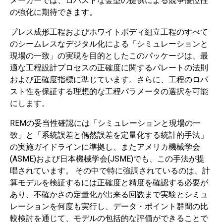
メーカーでは、ロバストな金型の提供による競争優位性
の強化に期待できます。
プレス成形工程およびホワイトボディ組立工程のすべて
のシームレスなデジタル化による「シミュレーションと
現場の一致」の実現を目的としたこのパッケージは、最
適な工程設計プロセスの正確度に関するパレートの法則
および正確度指標に準じています。さらに、工程のロバ
スト性を保証する理想的な工程パラメータの選択を可能
にします。
REMの妥当性確認には「シミュレーションと現場の一
致」と「系統誤差と偶然誤差を定量化する統計的手法」
の実施ガイドラインに準拠し、またアメリカ機械学会
(ASME)および日本機械学会(JSME)でも、この手法が提
唱されています。 その中で特に強調されているのは、計
算モデルを検証するには正確度と精度を確認する必要が
あり、不確かさの定量化が出来る回数まで実験とシミュ
レーションを何度も実行し、データ・ポイント群間の比
較検討を通じて、モデルの包括的な評価ができることで