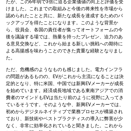
たが、この6年弱で3倍に迫る企業価値の向上と評価を受
けました。これまでの取組みと今後の将来性を市場から
認められたことと共に、新たな成長を達成するためのバ
ックアップを得たことになります。このような背景か
ら、役員会、各国の責任者が集ってオートフォームの今
後を議論する場では、熱量を持ったプレゼン、迫力のあ
る意見交換など、これから始まる新しい挑戦への期待に
よる高揚感を味わうことのできた貴重な経験となりまし
た。
ただ、危機感のようなものも感じました。電力インフラ
の問題があるものの、EVがこれから主流になることは決
定的となり、特に米国、中国では新興EVメーカーが成長
を始めています。経済成長地域である東南アジアでの消
費者のマインドもEVは当たり前のように視野に入ってき
ているそうです。そのような中、新興EVメーカーでは、
初めからデジタルネイティブで業務プロセスが構築され
ており、新技術やベストプラクティスの導入に弊害が少
なく、非常に効率化されていると聞きました。これから