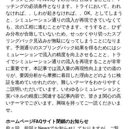
ッチングの必須条件となります。トライにおいて、われ
なければ、、しわが起きなければ、、OK。としてしまう
と、シミュレーション通りの流入が再現できていなくて
も、次の工程に進むことができます。そうすると、ひず
み分布が合致していないため、せっかくやり切ったスプ
リングバック見込みが無駄になってしまうことになりま
す。予測通りのスプリングバック結果を得るためにはシ
ミュレーションで流入の精度を向上させることと、トラ
イでシミュレーション通りの流入を再現することが非常
に重要です。本記事では流入量の再現性向上までの道の
りが、要因分析から摩擦に着目した理由とどのように検
証を進めていかれたのか、難しいテーマをわかりやすく
ご説明いただいています。いわゆるシミュレーションと
実パネルの精度に関連する記事内容で、皆さま関心の高
いテーマでございます。興味を持ってご一読くださいま
せ。
ホームページFAQサイト閉鎖のお知らせ
前々回、前回とNewsでお知らせしておりますが、ご覧