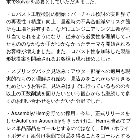
求でSolverを必要としていただきました。
・ロバスト工程検討の開始：バーチャル検討の実世界で
の再現性（精度）向上、量産時の不具合低減やリスク箇
所を工場と共有する。などにエンジニアリング工数が割
り当てられるようになり、従来から必要性を理解してい
たもののなかなか手がつかなかったテーマを開始される
お客様が増えました。また、ロバスト性を加味した製品
形状提案を開始されるお客様も現れ始めました。
・スプリングバック見込み：アウター部品への適用も現
実的なものと理解され始め、見込みをこれからやりきる
ためというお客様、見込みはすでに行っているものの今
以上の工数削減を図りたいという観点からも継続して多
くのお問い合わせをいただいた分野でした。
・Assembly/Hem分野での採用：今年、正式リリースを
したAutoForm-Assemblyをきっかけに、Hemも含めてプ
レス単品部品をゴールとするのではなく、BiW（ホワイ
トボディ）組付け状態で良品を得ることをゴールとする