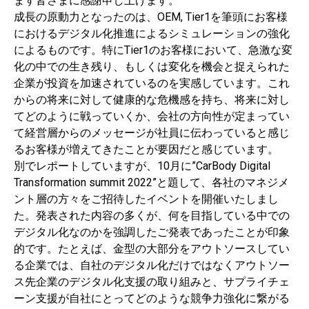
ます皆さまに感謝申し上げます。
成長の原動力となったのは、OEM, Tier1を筆頭にお客様
におけるデジタル化推進によるシミュレーションの強化
によるものです。特にTier1のお客様において、急激な変
化の中での生き残り、もしくは変化を機会と捉えられた
企業が投資を加速されているのを実感しています。これ
からの将来に対して健康的な危機感を持ち、将来に対し
てどのように戦っていくか、会社の方向性が定まってい
て経営層からのメッセージが社員に伝わっていると感じ
るお客様が増えてきたことが要因だと感じています。
別でレポートしていますが、10月に”CarBody Digital
Transformation summit 2022”と題して、各社のマネジメ
ント層の方々をご招待したイベントを開催いたしまし
た。発表された内容の多くが、何を目指している中での
デジタル化なのかを強調したご発表であったことが印象
的です。たとえば、金型の大部分をアウトソースしてい
る企業では、自社のデジタル化だけではなくアウトソー
ス先企業のデジタル化支援の取り組みと、サプライチェ
ーン支援が自社にとってどのような競争力強化に繋がる