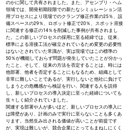
のかに関して共有されました。また、アセンブリ・ヘム
領域では、開発初期段階での新たなシミュレーション活
用プロセスにより現場でのクランプ修正作業の25％、設
備スペースの29％、ロボット修正で20％、スポット溶接
に関連する修正の14％を削減した事例が共有されまし
た。この新しいプロセスの採用に至る経緯では、従来、
標準による溶接工法が確立されているため変更の必要性
はないとされていた常識が、実は現場ではこの標準の
50％が機能しておらず問題が発生していたことが分かっ
たこと。そして、従来の方法を否定することは、時には
他部署、他者を否定することにもなるため、組織として
非常に難しいことであるが、実行しないと他社に負けて
しまうとの危機感から検証を行い、関連する人を説得
し、新しいプロセスの導入決定に至った経緯についても
生々しく紹介されていました。
関連する部署や人が多いほど、新しいプロセスの導入に
は障壁があり、計画のみで実行に至らないことも多くあ
ります。当然生み出される価値が高いことが前提です
が、実現は難しいが、競合企業にとってもまねしにくく