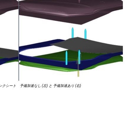
クシート 予備加速なし (左) と 予備加速あり (右)