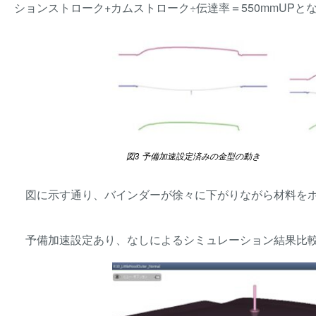
ションストローク+カムストローク÷伝達率＝550mmUPと
図3 予備加速設定済みの金型の動き
図に示す通り、バインダーが徐々に下がりながら材料を
予備加速設定あり、なしによるシミュレーション結果比較